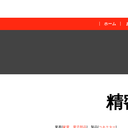
ホーム
精
業界[
家電
、
電子部品
]
製品[
コネクター
]