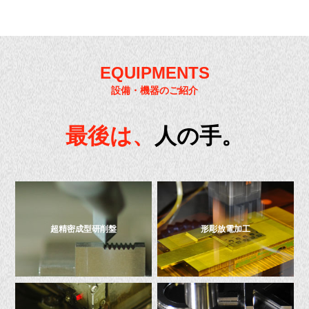
EQUIPMENTS
設備・機器のご紹介
最後は、
人の手。
超精密成型研削盤
形彫放電加工