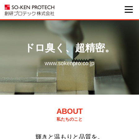
ドロ臭く、超精密。
www.sokenpro.co.jp
ABOUT
私たちのこと
輝きと温もりと品質を。